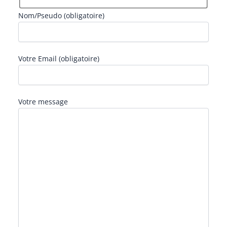
Nom/Pseudo (obligatoire)
Votre Email (obligatoire)
Veuillez laisser ce champ vide.
Votre message