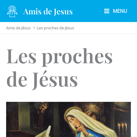
Aller
Amis de Jesus
MENU
au
contenu
Amis de Jésus
Les proches de Jésus
Les proches
de Jésus